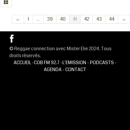
CONTACT
←
1
...
39
40
41
42
43
44
→
© Reggae connection avec Mister Elie 2024. Tous
droits réservés.
ACCUEIL
-
COB FM 92.7
-
L'EMISSION
-
PODCASTS
-
AGENDA
-
CONTACT