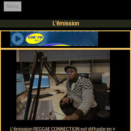
Menu
REGGAE CONNECTION
L'émission
ACCUEIL
COB FM 92.7
L'EMISSION
PODCASTS
AGENDA
L'émission REGGAE CONNECTION est diffusée en «