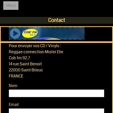
Menu
REGGAE CONNECTION
Contact
ACCUEIL
Pour envoyer vos CD / Vinyls :
Reggae connection Mister Elie
COB FM 92.7
Cob fm 92.7
14 rue Saint Benoit
22000 Saint Brieuc
L'EMISSION
FRANCE
Nom
PODCASTS
Email
AGENDA