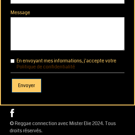
CONTACT
Message
En envoyant mes informations, j'accepte votre
Politique de confidentialité
Envoyer
© Reggae connection avec Mister Elie 2024. Tous
droits réservés.